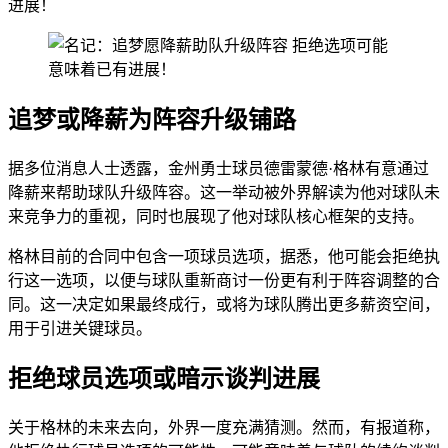
追梦或降薪为阵容升级铺路
据多位消息人士透露，金州勇士球员德雷蒙德·格林有意通过
降薪来帮助球队升级阵容。这一举动被外界解读为他对球队未
来竞争力的重视，同时也展现了他对球队核心框架的支持。
格林目前的合同中包含一项球员选项，据悉，他可能会拒绝执
行这一选项，以便与球队重新商讨一份更有利于阵容调整的合
同。这一决定如果最终成行，或将为球队腾出更多薪资空间，
用于引进关键球员。
拒绝球员选项或暗示谈判进展
关于格林的未来去向，外界一度充满猜测。然而，有报道称，