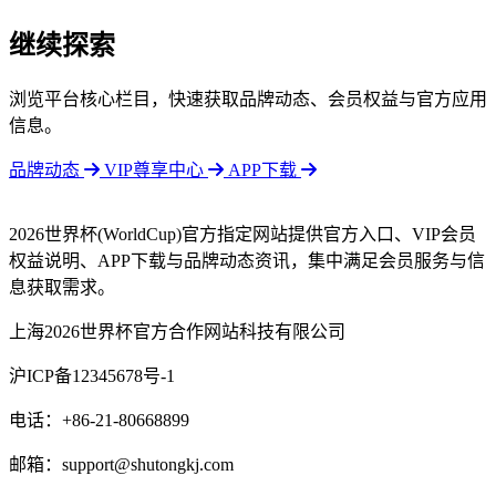
继续探索
浏览平台核心栏目，快速获取品牌动态、会员权益与官方应用
信息。
品牌动态
VIP尊享中心
APP下载
2026世界杯(WorldCup)官方指定网站提供官方入口、VIP会员
权益说明、APP下载与品牌动态资讯，集中满足会员服务与信
息获取需求。
上海2026世界杯官方合作网站科技有限公司
沪ICP备12345678号-1
电话：+86-21-80668899
邮箱：support@shutongkj.com